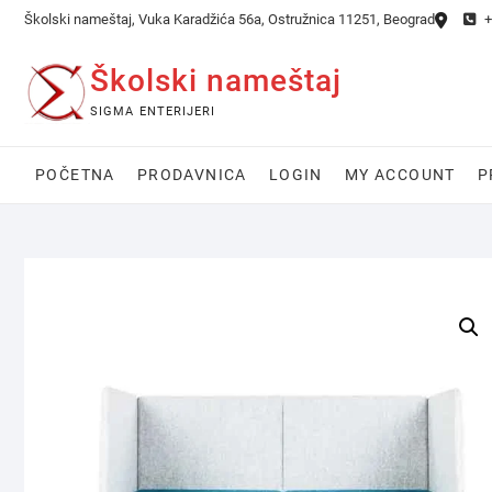
Skip
Školski nameštaj, Vuka Karadžića 56a, Ostružnica 11251, Beograd
+
to
content
Školski nameštaj
SIGMA ENTERIJERI
POČETNA
PRODAVNICA
LOGIN
MY ACCOUNT
P