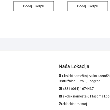
Dodaj u korpu
Dodaj u korpu
Naša Lokacija
Školski nameštaj, Vuka Karadži
Ostružnica 11251, Beograd
+381 (064) 1674437
skolskinamestaj011@gmail.c
skloskinamestaj