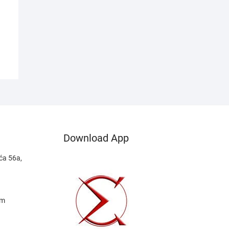
Download App
ća 56a,
om