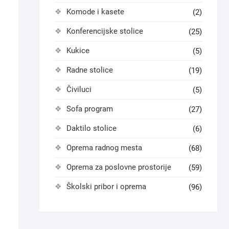
Komode i kasete
(2)
Konferencijske stolice
(25)
Kukice
(5)
Radne stolice
(19)
Čiviluci
(5)
Sofa program
(27)
Daktilo stolice
(6)
Oprema radnog mesta
(68)
Oprema za poslovne prostorije
(59)
Školski pribor i oprema
(96)