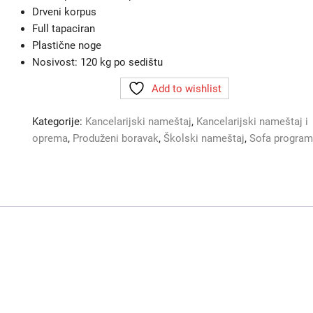
Drveni korpus
Full tapaciran
Plastične noge
Nosivost: 120 kg po sedištu
Add to wishlist
Kategorije:
Kancelarijski nameštaj
,
Kancelarijski nameštaj i
oprema
,
Produženi boravak
,
Školski nameštaj
,
Sofa program