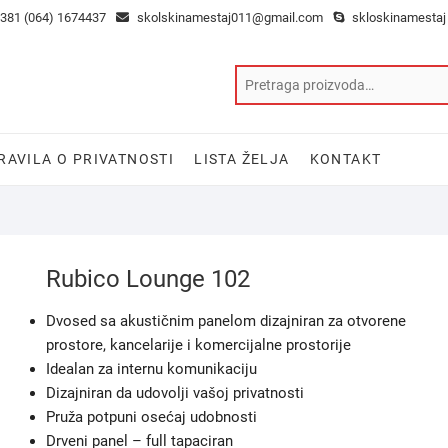
381 (064) 1674437
skolskinamestaj011@gmail.com
skloskinamestaj
RAVILA O PRIVATNOSTI
LISTA ŽELJA
KONTAKT
Rubico Lounge 102
Dvosed sa akustičnim panelom dizajniran za otvorene
prostore, kancelarije i komercijalne prostorije
Idealan za internu komunikaciju
Dizajniran da udovolji vašoj privatnosti
Pruža potpuni osećaj udobnosti
Drveni panel – full tapaciran