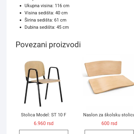
Ukupna visina: 116 cm
Visina sedišta: 40 cm
Širina sedišta: 61 cm
Dubina sedišta: 45 cm
Povezani proizvodi
Stolica Model: ST 10 F
Naslon za školsku stolic
6.960
rsd
600
rsd