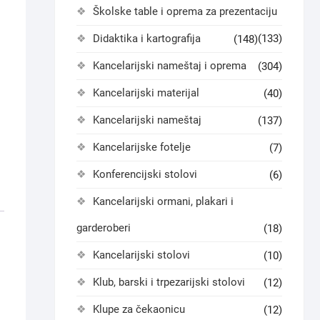
Školske table i oprema za prezentaciju
Didaktika i kartografija
(133)
(148)
Kancelarijski nameštaj i oprema
(304)
Kancelarijski materijal
(40)
Kancelarijski nameštaj
(137)
Kancelarijske fotelje
(7)
Konferencijski stolovi
(6)
Kancelarijski ormani, plakari i
garderoberi
(18)
Kancelarijski stolovi
(10)
Klub, barski i trpezarijski stolovi
(12)
Klupe za čekaonicu
(12)