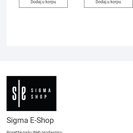
Dodaj u korpu
Dodaj u korpu
Sigma E-Shop
Posetite našu Web prodavnicu