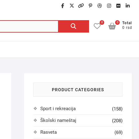
facebook
twitter
google
pinterest
dribbble
instagra
flickr
lin
0
0
Pretraga
Total
0 rsd
za:
PRODUCT CATEGORIES
Sport i rekreacija
(158)
Školski nameštaj
(208)
Rasveta
(69)