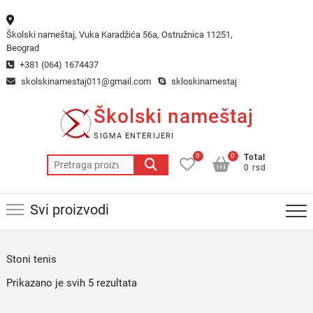
Skip
to
Školski nameštaj, Vuka Karadžića 56a, Ostružnica 11251,
content
Beograd
+381 (064) 1674437
skolskinamestaj011@gmail.com
skloskinamestaj
Školski nameštaj
SIGMA ENTERIJERI
0
0
Total
Pretraga
0 rsd
za:
Svi proizvodi
Stoni tenis
Prikazano je svih 5 rezultata