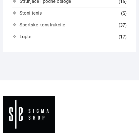
Strunjače i podne obloge
(15)
Stoni tenis
(5)
Sportske konstrukcije
(37)
Lopte
(17)