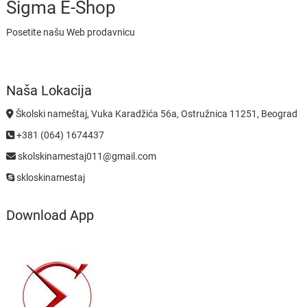
Sigma E-Shop
Posetite našu Web prodavnicu
Naša Lokacija
Školski nameštaj, Vuka Karadžića 56a, Ostružnica 11251, Beograd
+381 (064) 1674437
skolskinamestaj011@gmail.com
skloskinamestaj
Download App