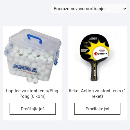
Loptice za stoni tenis/Ping-
Reket Action za stoni tenis (1
Pong (6 kom)
reket)
Pročitajte još
Pročitajte još