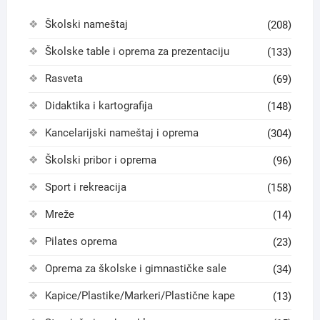
Školski nameštaj
(208)
Školske table i oprema za prezentaciju
(133)
Rasveta
(69)
Didaktika i kartografija
(148)
Kancelarijski nameštaj i oprema
(304)
Školski pribor i oprema
(96)
Sport i rekreacija
(158)
Mreže
(14)
Pilates oprema
(23)
Oprema za školske i gimnastičke sale
(34)
Kapice/Plastike/Markeri/Plastične kape
(13)