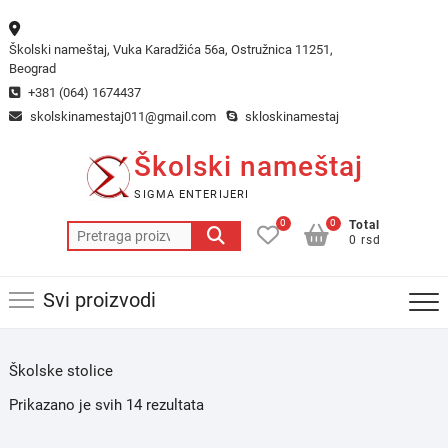
Skip
to
Školski nameštaj, Vuka Karadžića 56a, Ostružnica 11251,
content
Beograd
+381 (064) 1674437
skolskinamestaj011@gmail.com
skloskinamestaj
Školski nameštaj
SIGMA ENTERIJERI
0
0
Total
Pretraga
0 rsd
za:
Svi proizvodi
Školske stolice
Prikazano je svih 14 rezultata