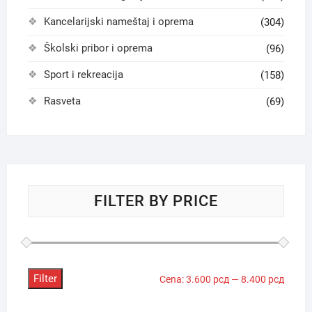
Kancelarijski nameštaj i oprema
(304)
Školski pribor i oprema
(96)
Sport i rekreacija
(158)
Rasveta
(69)
FILTER BY PRICE
Filter
Minima
Maksi
Cena:
3.600 рсд
—
8.400 рсд
cena
cena