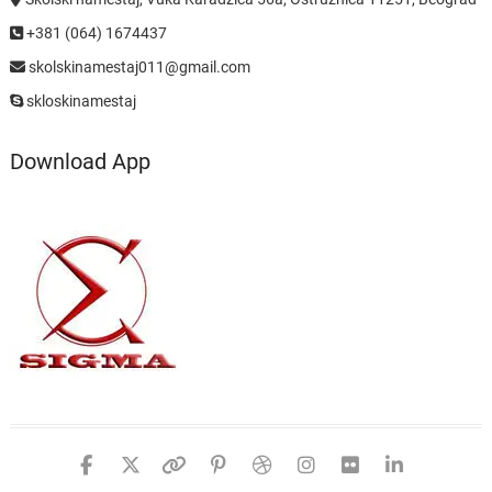
+381 (064) 1674437
skolskinamestaj011@gmail.com
skloskinamestaj
Download App
facebook
twitter
google
pinterest
dribbble
instagram
flickr
linked