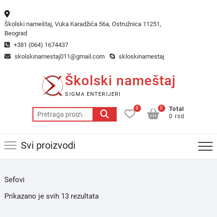
Skip
to
Školski nameštaj, Vuka Karadžića 56a, Ostružnica 11251,
content
Beograd
+381 (064) 1674437
skolskinamestaj011@gmail.com
skloskinamestaj
Školski nameštaj
SIGMA ENTERIJERI
0
0
Total
Pretraga
0 rsd
za:
Svi proizvodi
Sefovi
Prikazano je svih 13 rezultata