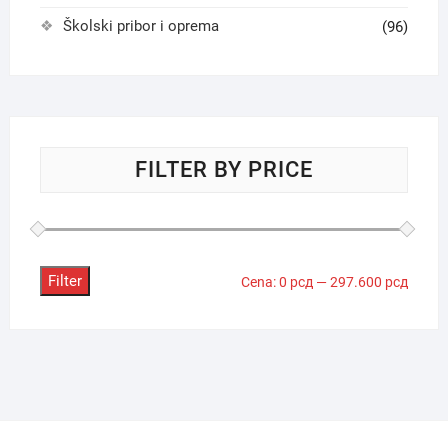
Školski pribor i oprema
(96)
FILTER BY PRICE
Filter
Minima
Maksi
Cena:
0 рсд
—
297.600 рсд
cena
cena