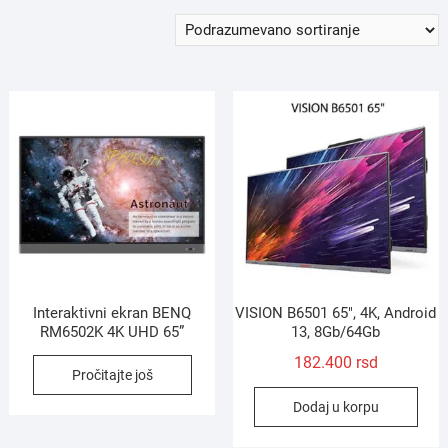
Interaktivni ekran BENQ
VISION B6501 65″, 4K, Android
RM6502K 4K UHD 65”
13, 8Gb/64Gb
182.400
rsd
Pročitajte još
Dodaj u korpu