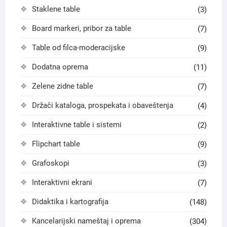
Staklene table
(3)
Board markeri, pribor za table
(7)
Table od filca-moderacijske
(9)
Dodatna oprema
(11)
Zelene zidne table
(7)
Držači kataloga, prospekata i obaveštenja
(4)
Interaktivne table i sistemi
(2)
Flipchart table
(9)
Grafoskopi
(3)
Interaktivni ekrani
(7)
Didaktika i kartografija
(148)
Kancelarijski nameštaj i oprema
(304)