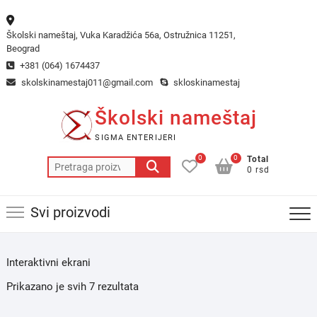
Skip
to
Školski nameštaj, Vuka Karadžića 56a, Ostružnica 11251,
content
Beograd
+381 (064) 1674437
skolskinamestaj011@gmail.com
skloskinamestaj
Školski nameštaj
SIGMA ENTERIJERI
0
0
Total
Pretraga
0 rsd
za:
Svi proizvodi
Interaktivni ekrani
Prikazano je svih 7 rezultata