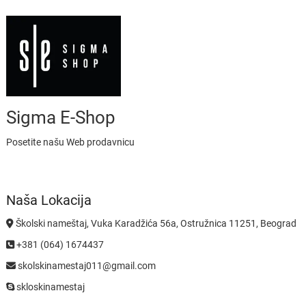
Sigma E-Shop
Posetite našu Web prodavnicu
Naša Lokacija
Školski nameštaj, Vuka Karadžića 56a, Ostružnica 11251, Beograd
+381 (064) 1674437
skolskinamestaj011@gmail.com
skloskinamestaj