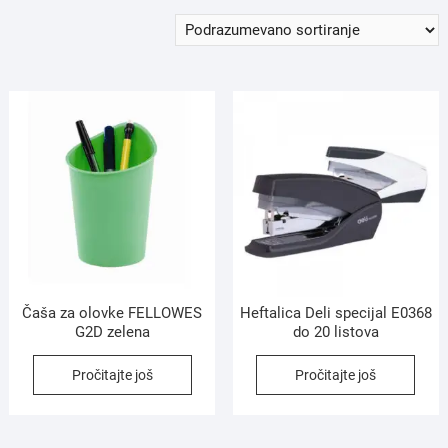
Čaša za olovke FELLOWES
Heftalica Deli specijal E0368
G2D zelena
do 20 listova
Pročitajte još
Pročitajte još