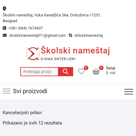
Skip
to
Školski nameštaj, Vuka Karadžića 56a, Ostružnica 11251,
content
Beograd
+381 (064) 1674437
skolskinamestaj011@gmail.com
skloskinamestaj
Školski nameštaj
SIGMA ENTERIJERI
0
0
Total
Pretraga
0 rsd
za:
Svi proizvodi
Kancelarijski pribor
Prikazano je svih 12 rezultata