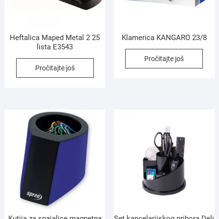
Heftalica Maped Metal 2 25
Klamerica KANGARO 23/8
lista E3543
Pročitajte još
Pročitajte još
Kutija za spajalice magnetna
Set kancelarijskog pribora Deli