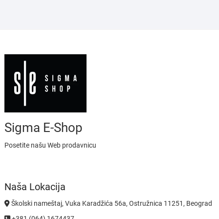
Sigma E-Shop
Posetite našu Web prodavnicu
Naša Lokacija
Školski nameštaj, Vuka Karadžića 56a, Ostružnica 11251, Beograd
+381 (064) 1674437