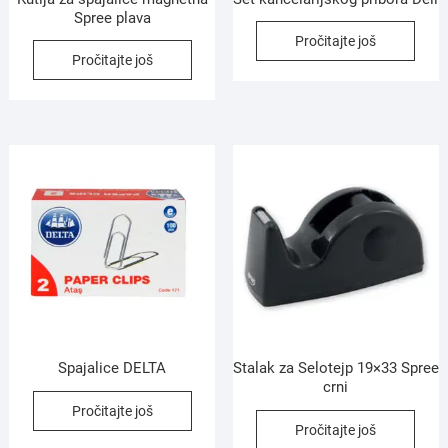
Spree plava
Pročitajte još
Pročitajte još
Spajalice DELTA
Stalak za Selotejp 19×33 Spree
crni
Pročitajte još
Pročitajte još