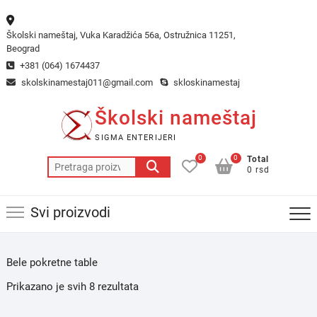
Skip
to
Školski nameštaj, Vuka Karadžića 56a, Ostružnica 11251,
content
Beograd
+381 (064) 1674437
skolskinamestaj011@gmail.com
skloskinamestaj
Školski nameštaj
SIGMA ENTERIJERI
0
0
Total
Pretraga
0 rsd
za:
Svi proizvodi
Bele pokretne table
Prikazano je svih 8 rezultata