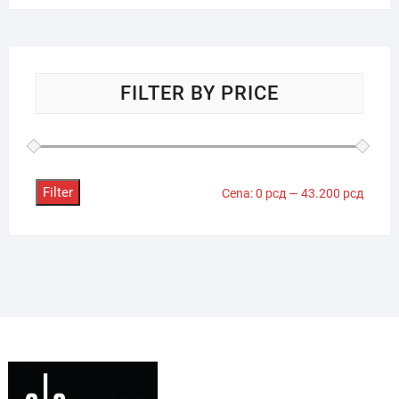
FILTER BY PRICE
Filter
Minima
Maksi
Cena:
0 рсд
—
43.200 рсд
cena
cena