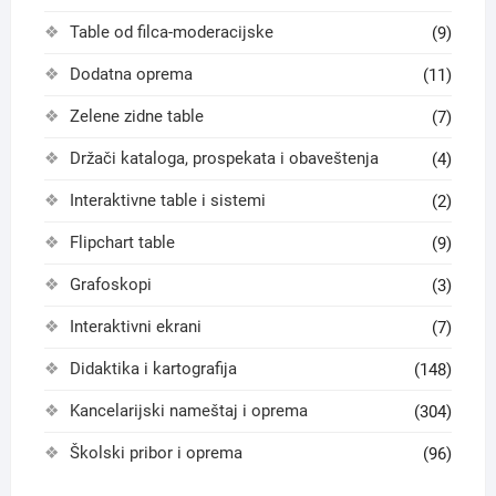
Table od filca-moderacijske
(9)
Dodatna oprema
(11)
Zelene zidne table
(7)
Držači kataloga, prospekata i obaveštenja
(4)
Interaktivne table i sistemi
(2)
Flipchart table
(9)
Grafoskopi
(3)
Interaktivni ekrani
(7)
Didaktika i kartografija
(148)
Kancelarijski nameštaj i oprema
(304)
Školski pribor i oprema
(96)