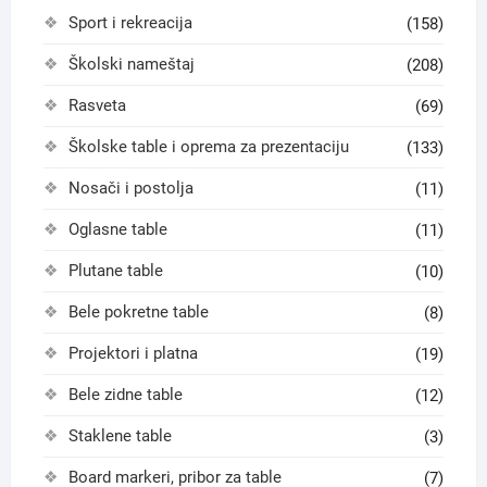
Sport i rekreacija
(158)
Školski nameštaj
(208)
Rasveta
(69)
Školske table i oprema za prezentaciju
(133)
Nosači i postolja
(11)
Oglasne table
(11)
Plutane table
(10)
Bele pokretne table
(8)
Projektori i platna
(19)
Bele zidne table
(12)
Staklene table
(3)
Board markeri, pribor za table
(7)