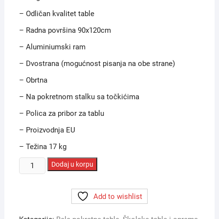
– Odličan kvalitet table
– Radna površina 90x120cm
– Aluminiumski ram
– Dvostrana (mogućnost pisanja na obe strane)
– Obrtna
– Na pokretnom stalku sa točkićima
– Polica za pribor za tablu
– Proizvodnja EU
– Težina 17 kg
Tabla
Dodaj u korpu
bela
okretna
Add to wishlist
dvostrana
2×3