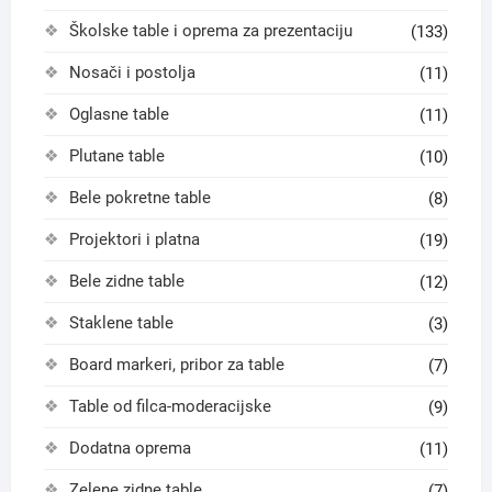
Školske table i oprema za prezentaciju
(133)
Nosači i postolja
(11)
Oglasne table
(11)
Plutane table
(10)
Bele pokretne table
(8)
Projektori i platna
(19)
Bele zidne table
(12)
Staklene table
(3)
Board markeri, pribor za table
(7)
Table od filca-moderacijske
(9)
Dodatna oprema
(11)
Zelene zidne table
(7)