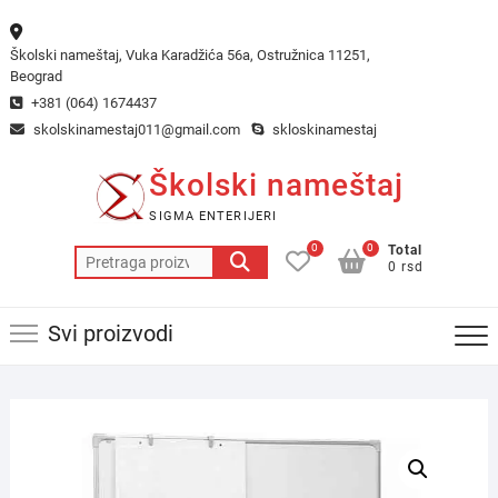
Skip
to
Školski nameštaj, Vuka Karadžića 56a, Ostružnica 11251,
content
Beograd
+381 (064) 1674437
skolskinamestaj011@gmail.com
skloskinamestaj
Školski nameštaj
SIGMA ENTERIJERI
0
0
Total
Pretraga
0 rsd
za:
Svi proizvodi