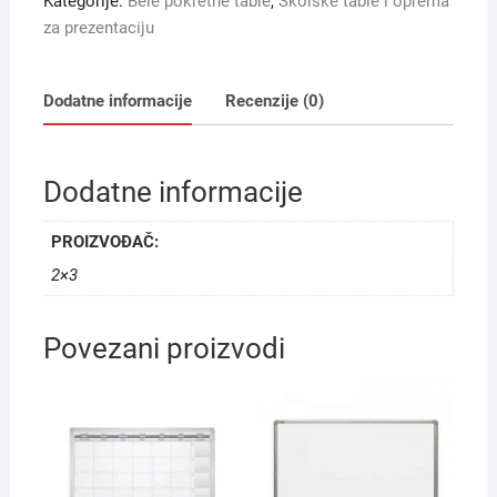
Kategorije:
Bele pokretne table
,
Školske table i oprema
TOS129
za prezentaciju
90x120
količina
Dodatne informacije
Recenzije (0)
Dodatne informacije
PROIZVOĐAČ:
2×3
Povezani proizvodi