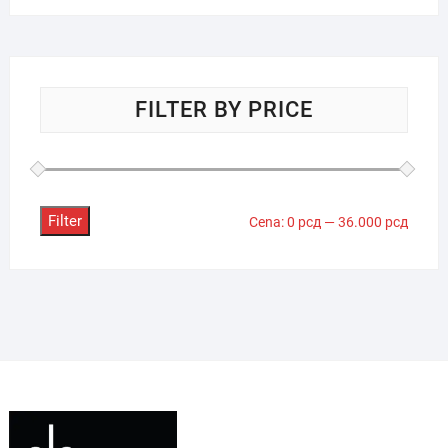
FILTER BY PRICE
Filter
Minima
Maksi
Cena:
0 рсд
—
36.000 рсд
cena
cena