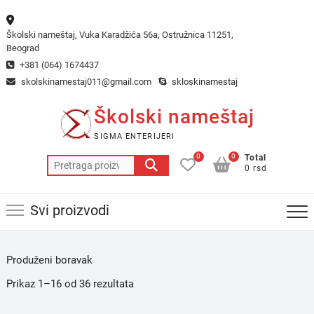
Skip
to
Školski nameštaj, Vuka Karadžića 56a, Ostružnica 11251,
content
Beograd
+381 (064) 1674437
skolskinamestaj011@gmail.com
skloskinamestaj
Školski nameštaj
SIGMA ENTERIJERI
0
0
Total
Pretraga
0 rsd
za:
Svi proizvodi
Produženi boravak
Prikaz 1–16 od 36 rezultata