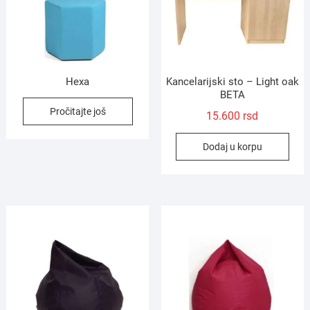
Hexa
Kancelarijski sto – Light oak
BETA
Pročitajte još
15.600
rsd
Dodaj u korpu