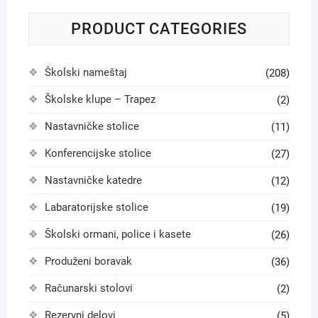
PRODUCT CATEGORIES
Školski nameštaj
(208)
Školske klupe – Trapez
(2)
Nastavničke stolice
(11)
Konferencijske stolice
(27)
Nastavničke katedre
(12)
Labaratorijske stolice
(19)
Školski ormani, police i kasete
(26)
Produženi boravak
(36)
Računarski stolovi
(2)
Rezervni delovi
(5)