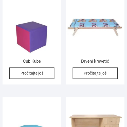
Cub Kube
Drveni krevetić
Pročitajte još
Pročitajte još