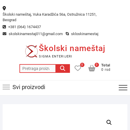
Skip
to
Školski nameštaj, Vuka Karadžića 56a, Ostružnica 11251,
content
Beograd
+381 (064) 1674437
skolskinamestaj011@gmail.com
skloskinamestaj
Školski nameštaj
SIGMA ENTERIJERI
0
0
Total
Pretraga
0 rsd
za:
Svi proizvodi