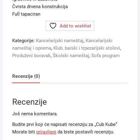
Čvrsta drvena konstrukcija
Full tapaciran
Add to wishlist
Kategorije:
Kancelarijski nameštaj
,
Kancelarijski
nameštaj i oprema
,
Klub, barski i trpezarijski stolovi
,
Produženi boravak
,
Školski nameštaj
,
Sofa program
Recenzije (0)
Recenzije
Još nema komentara.
Budite prvi koji će napisati recenziju za „Cub Kube“
Morate biti
prijavljeni
da biste postavili recenziju.