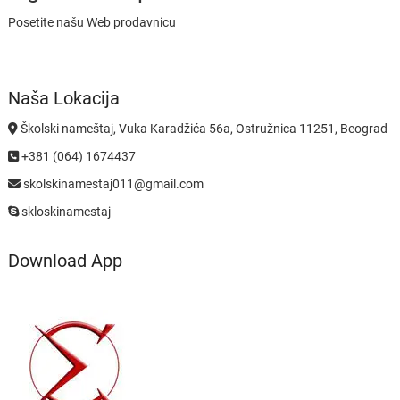
Posetite našu Web prodavnicu
Naša Lokacija
Školski nameštaj, Vuka Karadžića 56a, Ostružnica 11251, Beograd
+381 (064) 1674437
skolskinamestaj011@gmail.com
skloskinamestaj
Download App