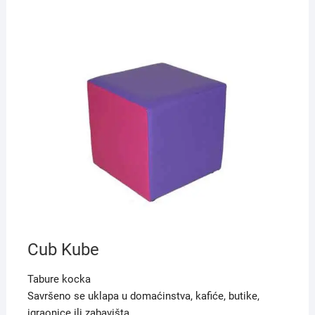
Cub Kube
Tabure kocka
Savršeno se uklapa u domaćinstva, kafiće, butike,
igraonice ili zabavišta