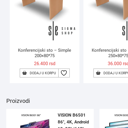
Konferencijski sto – Simple
Konferencijski sto
200×80*75
250×80*7
26.400
rsd
36.000
rs
DODAJ U KORPU
DODAJ U KORP
Proizvodi
VISION B6501
86″, 4K, Android