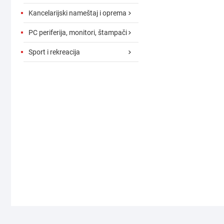
Kancelarijski nameštaj i oprema
PC periferija, monitori, štampači
Sport i rekreacija