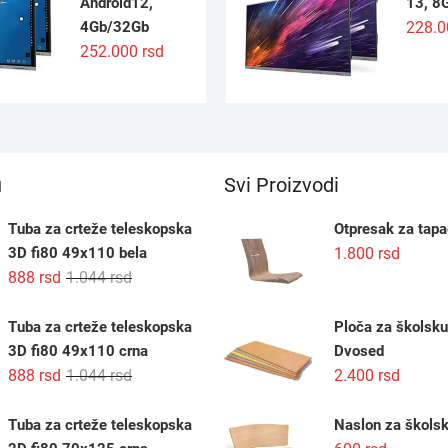
Android12,
13, 8
4Gb/32Gb
228.
252.000
rsd
u
Svi Proizvodi
Tuba za crteže teleskopska
Otpresak za tapac
3D fi80 49x110 bela
1.800
rsd
Originalna
Trenutna
888
rsd
1.044
rsd
cena
cena
je
je:
Tuba za crteže teleskopska
Ploča za školsku
bila:
888 rsd.
3D fi80 49x110 crna
Dvosed
1.044 rsd.
Originalna
Trenutna
888
rsd
1.044
rsd
2.400
rsd
cena
cena
je
je:
Tuba za crteže teleskopska
Naslon za školsk
bila:
888 rsd.