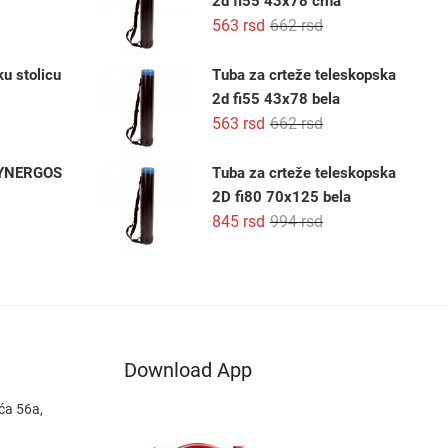
2d fi55 43x78 crna
468 rsd.
Originalna
Trenutna
563
rsd
662
rsd
cena
cena
je
je:
ku stolicu
Tuba za crteže teleskopska
bila:
563 rsd.
2d fi55 43x78 bela
662 rsd.
Originalna
Trenutna
563
rsd
662
rsd
cena
cena
je
je:
 SYNERGOS
Tuba za crteže teleskopska
bila:
563 rsd.
2D fi80 70x125 bela
662 rsd.
Originalna
Trenutna
845
rsd
994
rsd
cena
cena
je
je:
bila:
845 rsd.
994 rsd.
Download App
ća 56a,