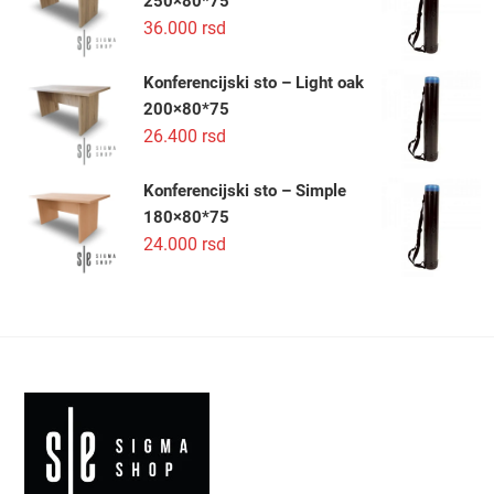
250×80*75
36.000
rsd
Konferencijski sto – Light oak
200×80*75
26.400
rsd
Konferencijski sto – Simple
180×80*75
24.000
rsd