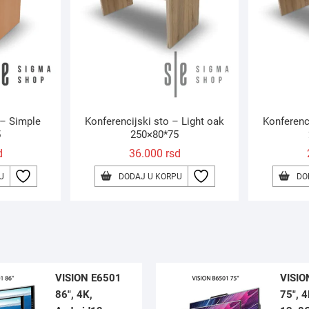
 – Simple
Konferencijski sto – Light oak
Konferenc
5
250×80*75
d
36.000
rsd
U
DODAJ U KORPU
DO
VISION E6501
VISIO
86″, 4K,
75″, 4