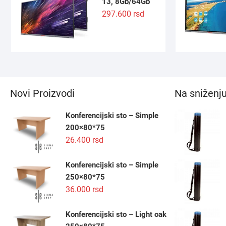
13, 8Gb/64Gb
297.600
rsd
Novi Proizvodi
Na sniženj
Konferencijski sto – Simple
200×80*75
26.400
rsd
Konferencijski sto – Simple
250×80*75
36.000
rsd
Konferencijski sto – Light oak