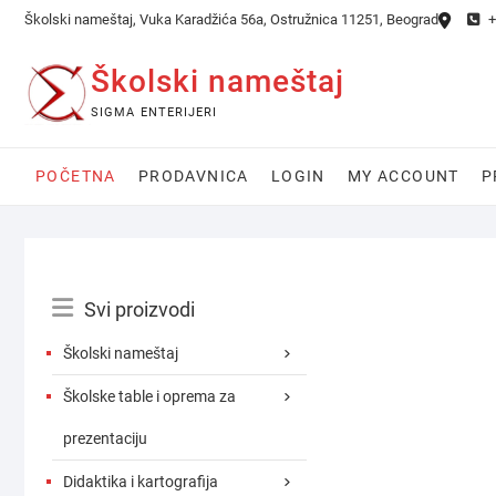
Skip
Školski nameštaj, Vuka Karadžića 56a, Ostružnica 11251, Beograd
+
to
content
Školski nameštaj
SIGMA ENTERIJERI
POČETNA
PRODAVNICA
LOGIN
MY ACCOUNT
P
Catalog
Svi proizvodi
Menu
Školski nameštaj
Školske table i oprema za
prezentaciju
Didaktika i kartografija