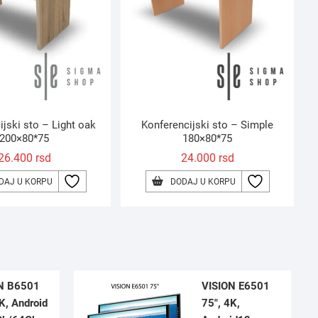
ijski sto – Light oak
Konferencijski sto – Simple
200×80*75
180×80*75
26.400
rsd
24.000
rsd
DAJ U KORPU
DODAJ U KORPU
N B6501
VISION E6501
K, Android
75″, 4K,