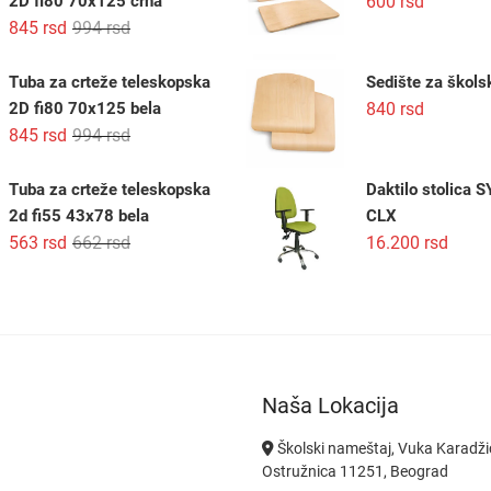
2D fi80 70x125 crna
600
rsd
1.044 rsd.
Originalna
Trenutna
845
rsd
994
rsd
cena
cena
je
je:
Tuba za crteže teleskopska
Sedište za škols
bila:
845 rsd.
2D fi80 70x125 bela
840
rsd
994 rsd.
Originalna
Trenutna
845
rsd
994
rsd
cena
cena
je
je:
Tuba za crteže teleskopska
Daktilo stolica
bila:
845 rsd.
2d fi55 43x78 bela
CLX
994 rsd.
Originalna
Trenutna
563
rsd
662
rsd
16.200
rsd
cena
cena
je
je:
bila:
563 rsd.
662 rsd.
Naša Lokacija
Školski nameštaj, Vuka Karadži
Ostružnica 11251, Beograd