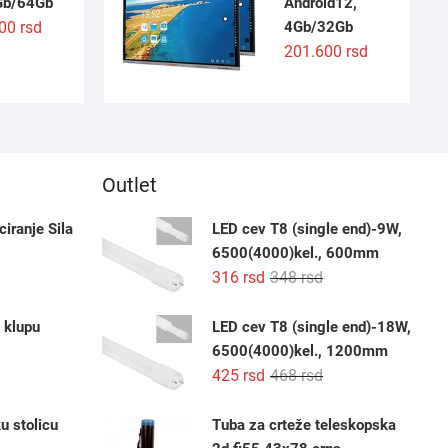
Gb/64Gb
Android12,
000
rsd
4Gb/32Gb
201.600
rsd
Outlet
iranje Sila
LED cev T8 (single end)-9W,
6500(4000)kel., 600mm
Originalna
Trenutna
316
rsd
348
rsd
cena
cena
je
je:
 klupu
LED cev T8 (single end)-18W,
bila:
316 rsd.
6500(4000)kel., 1200mm
348 rsd.
Originalna
Trenutna
425
rsd
468
rsd
cena
cena
je
je:
u stolicu
Tuba za crteže teleskopska
bila:
425 rsd.