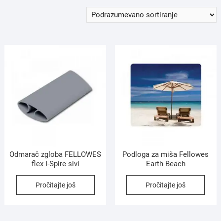
Odmarač zgloba FELLOWES
Podloga za miša Fellowes
flex I-Spire sivi
Earth Beach
Pročitajte još
Pročitajte još