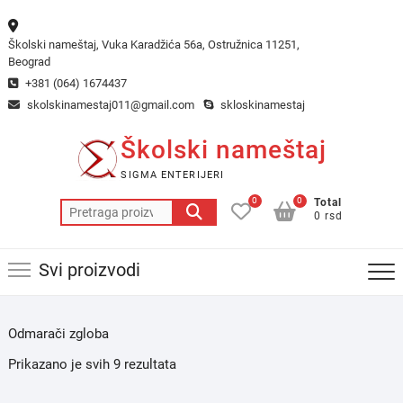
Skip
to
Školski nameštaj, Vuka Karadžića 56a, Ostružnica 11251,
content
Beograd
+381 (064) 1674437
skolskinamestaj011@gmail.com
skloskinamestaj
Školski nameštaj
SIGMA ENTERIJERI
0
0
Total
Pretraga
0 rsd
za:
Svi proizvodi
Odmarači zgloba
Prikazano je svih 9 rezultata