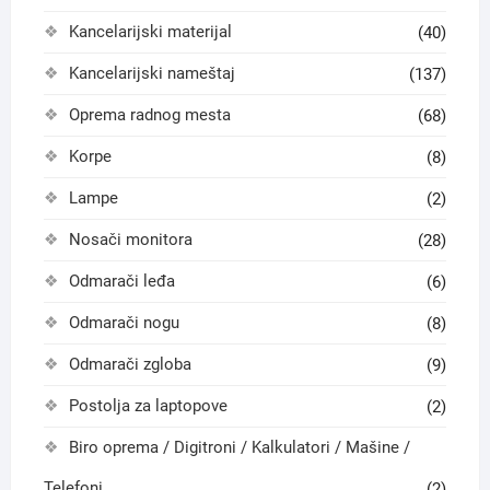
Kancelarijski materijal
(40)
Kancelarijski nameštaj
(137)
Oprema radnog mesta
(68)
Korpe
(8)
Lampe
(2)
Nosači monitora
(28)
Odmarači leđa
(6)
Odmarači nogu
(8)
Odmarači zgloba
(9)
Postolja za laptopove
(2)
Biro oprema / Digitroni / Kalkulatori / Mašine /
Telefoni
(2)