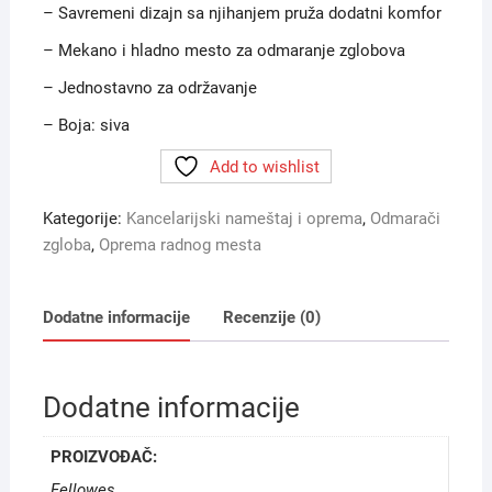
– Savremeni dizajn sa njihanjem pruža dodatni komfor
– Mekano i hladno mesto za odmaranje zglobova
– Jednostavno za održavanje
– Boja: siva
Add to wishlist
Kategorije:
Kancelarijski nameštaj i oprema
,
Odmarači
zgloba
,
Oprema radnog mesta
Dodatne informacije
Recenzije (0)
Dodatne informacije
PROIZVOĐAČ:
Fellowes