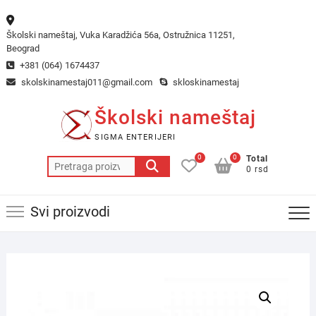
Skip
to
Školski nameštaj, Vuka Karadžića 56a, Ostružnica 11251,
content
Beograd
+381 (064) 1674437
skolskinamestaj011@gmail.com
skloskinamestaj
Školski nameštaj
SIGMA ENTERIJERI
0
0
Total
Pretraga
0 rsd
za:
Svi proizvodi