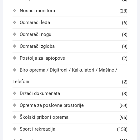
Nosači monitora
(28)
Odmarači leđa
(6)
Odmarači nogu
(8)
Odmarači zgloba
(9)
Postolja za laptopove
(2)
Biro oprema / Digitroni / Kalkulatori / Mašine /
Telefoni
(2)
Držači dokumenata
(3)
Oprema za poslovne prostorije
(59)
Školski pribor i oprema
(96)
Sport i rekreacija
(158)