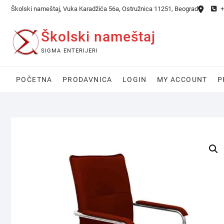
Skip
Školski nameštaj, Vuka Karadžića 56a, Ostružnica 11251, Beograd
+
to
content
Školski nameštaj
SIGMA ENTERIJERI
POČETNA
PRODAVNICA
LOGIN
MY ACCOUNT
P