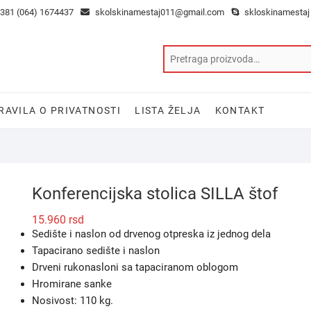
381 (064) 1674437
skolskinamestaj011@gmail.com
skloskinamestaj
RAVILA O PRIVATNOSTI
LISTA ŽELJA
KONTAKT
Konferencijska stolica SILLA štof
15.960
rsd
Sedište i naslon od drvenog otpreska iz jednog dela
Tapacirano sedište i naslon
Drveni rukonasloni sa tapaciranom oblogom
Hromirane sanke
Nosivost: 110 kg.