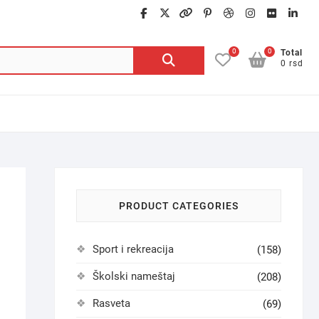
facebook
twitter
google
pinterest
dribbble
instagra
flickr
lin
0
0
Pretraga
Total
0 rsd
za:
PRODUCT CATEGORIES
Sport i rekreacija
(158)
Školski nameštaj
(208)
Rasveta
(69)