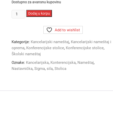
Dostupno za avansnu kupovinu
Konferencijska
Dodaj u korpu
stolica
SILLA
Add to wishlist
štof
količina
Kategorije:
Kancelarijski nameštaj
,
Kancelarijski nameštaj i
oprema
,
Konferencijske stolice
,
Konferencijske stolice
,
Školski nameštaj
Oznake:
Kancelarijska
,
Konterencijska
,
Nameštaj
,
Nastavnička
,
Sigma
,
sila
,
Stolica