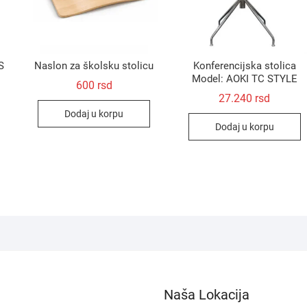
S
Naslon za školsku stolicu
Konferencijska stolica
Model: AOKI TC STYLE
600
rsd
27.240
rsd
Dodaj u korpu
Dodaj u korpu
Naša Lokacija