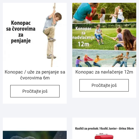
Konopac / uže za penjanje sa
Konopac za navlačenje 12m
čvorovima 6m
Pročitajte još
Pročitajte još