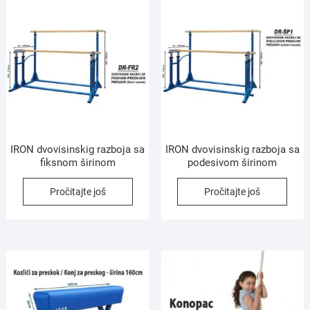
IRON dvovisinskig razboja sa
IRON dvovisinskig razboja sa
fiksnom širinom
podesivom širinom
Pročitajte još
Pročitajte još