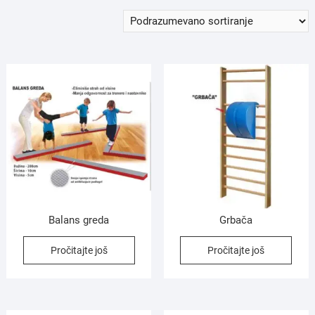
Balans greda
Grbača
Pročitajte još
Pročitajte još