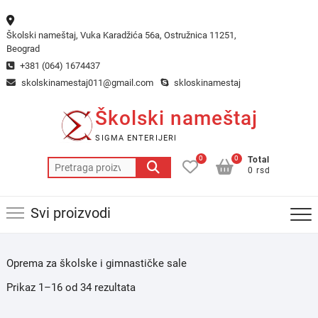
Skip
to
Školski nameštaj, Vuka Karadžića 56a, Ostružnica 11251,
content
Beograd
+381 (064) 1674437
skolskinamestaj011@gmail.com
skloskinamestaj
Školski nameštaj
SIGMA ENTERIJERI
0
0
Total
Pretraga
0 rsd
za:
Svi proizvodi
Oprema za školske i gimnastičke sale
Prikaz 1–16 od 34 rezultata