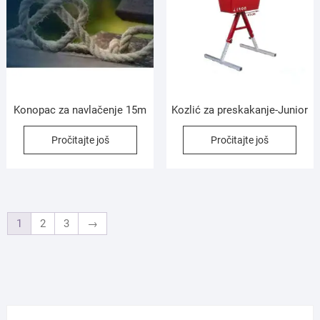
Konopac za navlačenje 15m
Kozlić za preskakanje-Junior
Pročitajte još
Pročitajte još
1
2
3
→