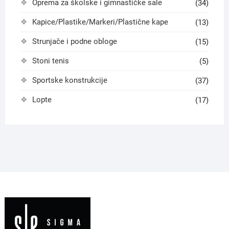
Oprema za školske i gimnastičke sale
(34)
Kapice/Plastike/Markeri/Plastične kape
(13)
Strunjače i podne obloge
(15)
Stoni tenis
(5)
Sportske konstrukcije
(37)
Lopte
(17)