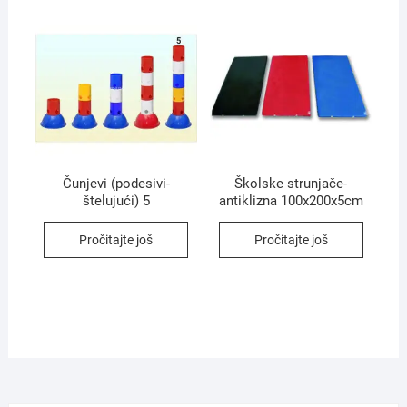
Čunjevi (podesivi-
Školske strunjače-
štelujući) 5
antiklizna 100x200x5cm
Pročitajte još
Pročitajte još