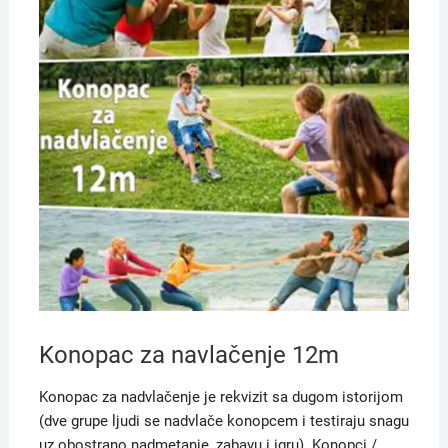
Konopac za navlačenje 12m
Konopac za nadvlačenje je rekvizit sa dugom istorijom
(dve grupe ljudi se nadvlače konopcem i testiraju snagu
uz obostrano nadmetanje, zabavu i igru). Konopci /