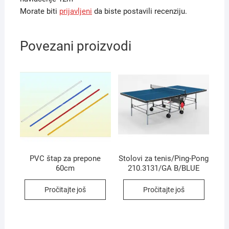
Morate biti
prijavljeni
da biste postavili recenziju.
Povezani proizvodi
PVC štap za prepone
Stolovi za tenis/Ping-Pong
60cm
210.3131/GA B/BLUE
Pročitajte još
Pročitajte još