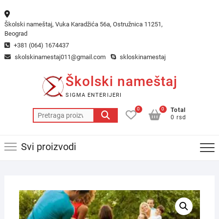
Skip
to
Školski nameštaj, Vuka Karadžića 56a, Ostružnica 11251,
content
Beograd
+381 (064) 1674437
skolskinamestaj011@gmail.com
skloskinamestaj
Školski nameštaj
SIGMA ENTERIJERI
0
0
Total
Pretraga
0 rsd
za:
Svi proizvodi