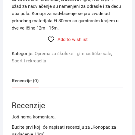
užad za nadvlačenje su namenjeni za odrasle i za decu
oba pola. Konopi za nadvlačenje se proizvode od
prirodnog materijala Fi 30mm sa gumiranim krajem u
dve veličine 12m i 15m.
Add to wishlist
Kategorije:
Oprema za školske i gimnastičke sale
,
Sport i rekreacija
Recenzije (0)
Recenzije
Još nema komentara.
Budite prvi koji će napisati recenziju za „Konopac za
navlačenje 12m“