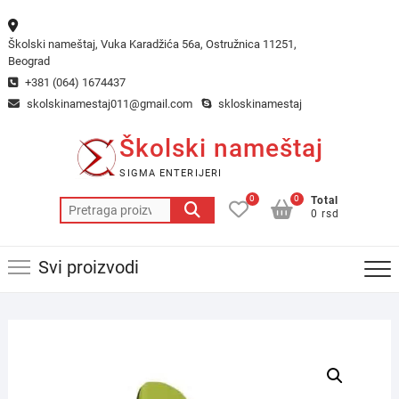
Skip
to
Školski nameštaj, Vuka Karadžića 56a, Ostružnica 11251,
content
Beograd
+381 (064) 1674437
skolskinamestaj011@gmail.com
skloskinamestaj
Školski nameštaj
SIGMA ENTERIJERI
0
0
Total
Pretraga
0 rsd
za:
Svi proizvodi