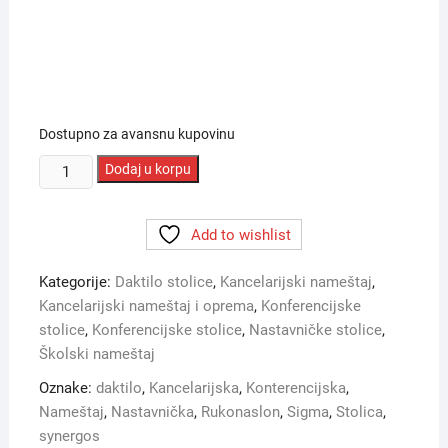
Dostupno za avansnu kupovinu
Daktilo
Dodaj u korpu
stolica
SYNERGOS
Add to wishlist
CLX
količina
Kategorije:
Daktilo stolice
,
Kancelarijski nameštaj
,
Kancelarijski nameštaj i oprema
,
Konferencijske
stolice
,
Konferencijske stolice
,
Nastavničke stolice
,
Školski nameštaj
Oznake:
daktilo
,
Kancelarijska
,
Konterencijska
,
Nameštaj
,
Nastavnička
,
Rukonaslon
,
Sigma
,
Stolica
,
synergos