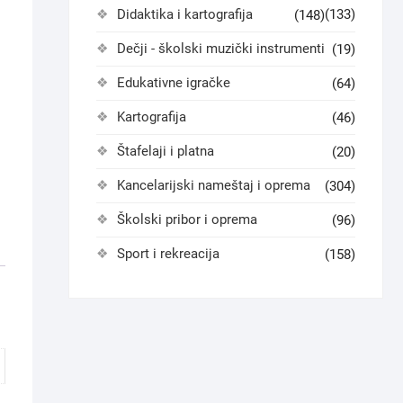
Didaktika i kartografija
(133)
(148)
Dečji - školski muzički instrumenti
(19)
Edukativne igračke
(64)
Kartografija
(46)
Štafelaji i platna
(20)
Kancelarijski nameštaj i oprema
(304)
Školski pribor i oprema
(96)
Sport i rekreacija
(158)