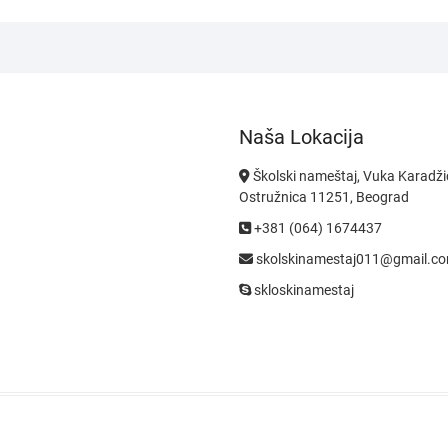
Naša Lokacija
Školski nameštaj, Vuka Karadži
Ostružnica 11251, Beograd
+381 (064) 1674437
skolskinamestaj011@gmail.c
skloskinamestaj