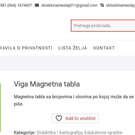
381 (064) 1674437
skolskinamestaj011@gmail.com
skloskinamestaj
RAVILA O PRIVATNOSTI
LISTA ŽELJA
KONTAKT
Viga Magnetna tabla
Magnetna tabla sa brojevima i slovima po kojoj može da se
piše.
Add to wishlist
Kategorije:
Didaktika i kartografija
,
Edukativne igračke