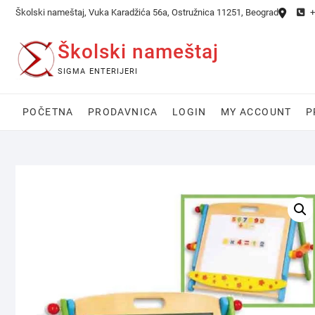
Skip
Školski nameštaj, Vuka Karadžića 56a, Ostružnica 11251, Beograd
+
to
content
Školski nameštaj
SIGMA ENTERIJERI
POČETNA
PRODAVNICA
LOGIN
MY ACCOUNT
P