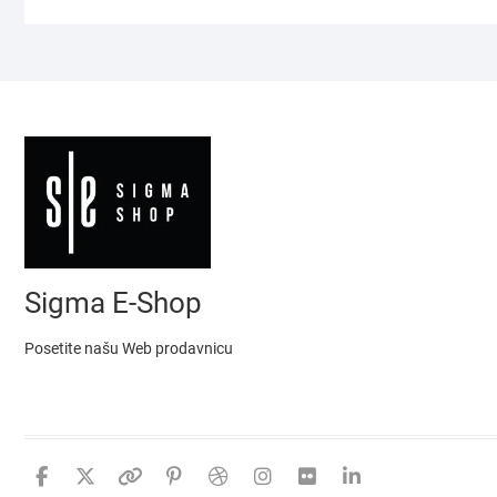
Sigma E-Shop
Posetite našu Web prodavnicu
facebook
twitter
google
pinterest
dribbble
instagram
flickr
linkedin