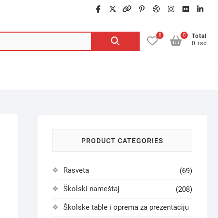
facebook
twitter
google
pinterest
dribbble
instagra
flickr
lin
0
0
Pretraga
Total
0 rsd
za:
PRODUCT CATEGORIES
Rasveta
(69)
Školski nameštaj
(208)
Školske table i oprema za prezentaciju