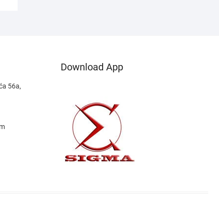
Download App
ća 56a,
om