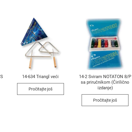
/S
14-634 Triangl veći
14-2 Sviram NOTATON 8/P
sa priručnikom (Ćirilično
izdanje)
Pročitajte još
Pročitajte još