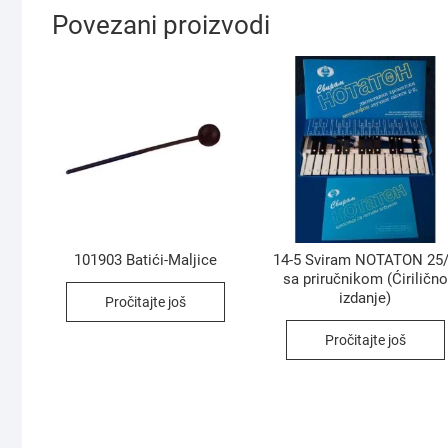
Povezani proizvodi
101903 Batići-Maljice
14-5 Sviram NOTATON 25
sa priručnikom (Ćirilično
izdanje)
Pročitajte još
Pročitajte još