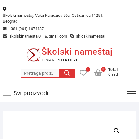
Skip
to
Školski nameštaj, Vuka Karadžića 56a, Ostružnica 11251,
content
Beograd
+381 (064) 1674437
skolskinamestaj011@gmail.com
skloskinamestaj
Školski nameštaj
SIGMA ENTERIJERI
0
0
Total
Pretraga
0 rsd
za:
Svi proizvodi