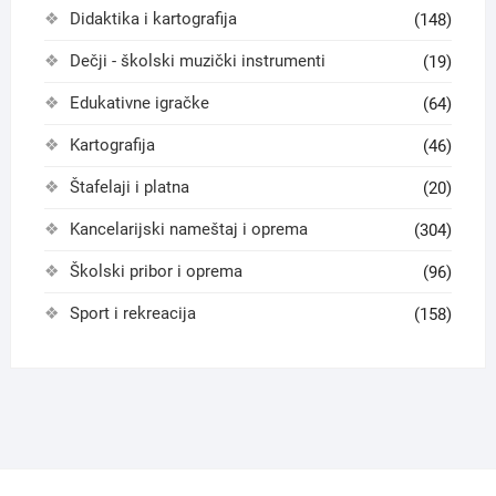
Didaktika i kartografija
(148)
Dečji - školski muzički instrumenti
(19)
Edukativne igračke
(64)
Kartografija
(46)
Štafelaji i platna
(20)
Kancelarijski nameštaj i oprema
(304)
Školski pribor i oprema
(96)
Sport i rekreacija
(158)