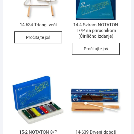
14-634 Triangl veći
14-4 Sviram NOTATON
17/P sa priručnikom
(Ćirilično izdanje)
Pročitajte još
Pročitajte još
15-2 NOTATON 8/P
14-639 Drveni doboš