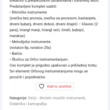
sredstvo u predškolskim ustanovama i osnovnoj školi.
Predstavljeni komplet sadrži:
• Ritmičke instrumente
(zvečka bez proreza, zvečka sa prorezom, kastanjete,
drveni bubanj, drveni doboš, drveni štapići – klavesi (2
para), triangl manji, triangl veći, čineli, bubnjić,
marakas).
• Melodijske instrumente
(notaton 8p, notaton 25s)
• Batiće
• Školicu za Orfov instrumentarijum.
Ceo komplet je prigodno upakovan u prikladnoj torbu.
Svi elementi Orfovog instrumetarijuma mogu se
poručiti i pojedinačno.
Add to wishlist
Kategorije:
Dečji - školski muzički instrumenti
,
Didaktika i kartografija