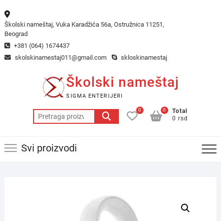
Skip
to
Školski nameštaj, Vuka Karadžića 56a, Ostružnica 11251,
content
Beograd
+381 (064) 1674437
skolskinamestaj011@gmail.com
skloskinamestaj
Školski nameštaj
SIGMA ENTERIJERI
0
0
Total
Pretraga
0 rsd
za:
Svi proizvodi