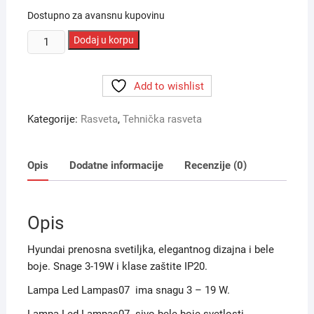
Dostupno za avansnu kupovinu
Lampa
Dodaj u korpu
Led
Lampas07
Add to wishlist
WHT
GREY
Kategorije:
Rasveta
,
Tehnička rasveta
količina
Opis
Dodatne informacije
Recenzije (0)
Opis
Hyundai prenosna svetiljka, elegantnog dizajna i bele
boje. Snage 3-19W i klase zaštite IP20.
Lampa Led Lampas07 ima snagu 3 – 19 W.
Lampa Led Lampas07 sivo bele boje svetlosti.