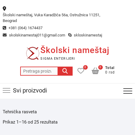
Skip
to
Školski nameštaj, Vuka Karadžića 56a, Ostružnica 11251,
content
Beograd
+381 (064) 1674437
skolskinamestaj011@gmail.com
skloskinamestaj
Školski nameštaj
SIGMA ENTERIJERI
0
0
Total
Pretraga
0 rsd
za:
Svi proizvodi
Tehnička rasveta
Prikaz 1–16 od 25 rezultata