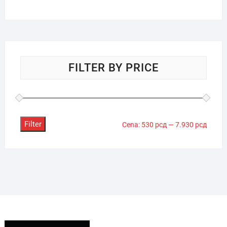
FILTER BY PRICE
Filter
Minima
Maksi
Cena:
530 рсд
—
7.930 рсд
cena
cena