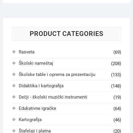
PRODUCT CATEGORIES
Rasveta
(69)
Školski nameštaj
(208)
Školske table i oprema za prezentaciju
(133)
Didaktika i kartografija
(148)
Dečji - školski muzički instrumenti
(19)
Edukativne igračke
(64)
Kartografija
(46)
Štafelaji i platna
(20)