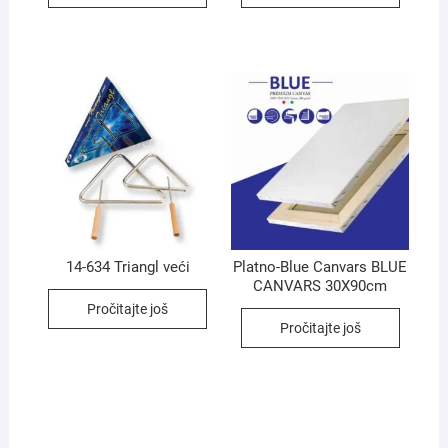
14-634 Triangl veći
Platno-Blue Canvars BLUE
CANVARS 30X90cm
Pročitajte još
Pročitajte još