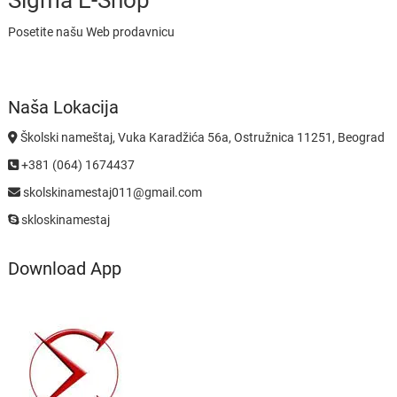
Sigma E-Shop
Posetite našu Web prodavnicu
Naša Lokacija
Školski nameštaj, Vuka Karadžića 56a, Ostružnica 11251, Beograd
+381 (064) 1674437
skolskinamestaj011@gmail.com
skloskinamestaj
Download App