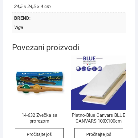
24,5 × 24,5 × 4 cm
BREND:
Viga
Povezani proizvodi
14-632 Zvečka sa
Platno-Blue Canvars BLUE
prorezom
CANVARS 100X100cm
Pročitajte još
Pročitajte još