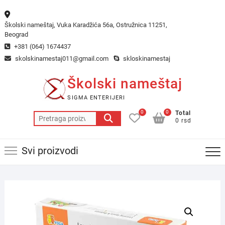
Skip
to
Školski nameštaj, Vuka Karadžića 56a, Ostružnica 11251,
content
Beograd
+381 (064) 1674437
skolskinamestaj011@gmail.com
skloskinamestaj
Školski nameštaj
SIGMA ENTERIJERI
0
0
Total
Pretraga
0 rsd
za:
Svi proizvodi