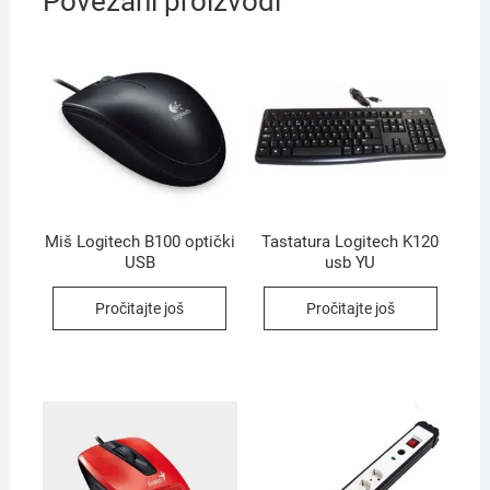
Povezani proizvodi
Miš Logitech B100 optički
Tastatura Logitech K120
USB
usb YU
Pročitajte još
Pročitajte još