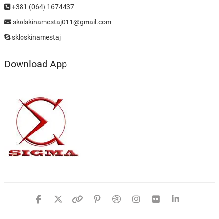
+381 (064) 1674437
skolskinamestaj011@gmail.com
skloskinamestaj
Download App
facebook
twitter
google
pinterest
dribbble
instagram
flickr
linked