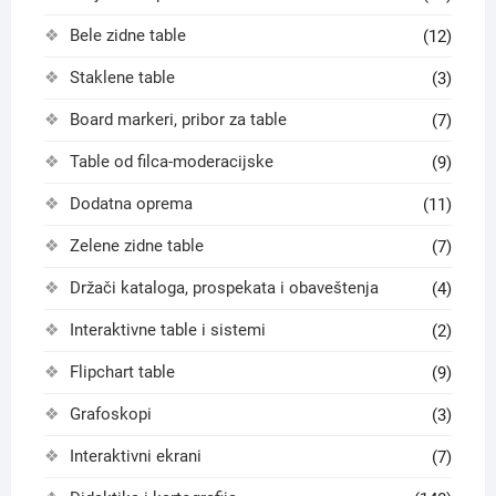
Bele zidne table
(12)
Staklene table
(3)
Board markeri, pribor za table
(7)
Table od filca-moderacijske
(9)
Dodatna oprema
(11)
Zelene zidne table
(7)
Držači kataloga, prospekata i obaveštenja
(4)
Interaktivne table i sistemi
(2)
Flipchart table
(9)
Grafoskopi
(3)
Interaktivni ekrani
(7)