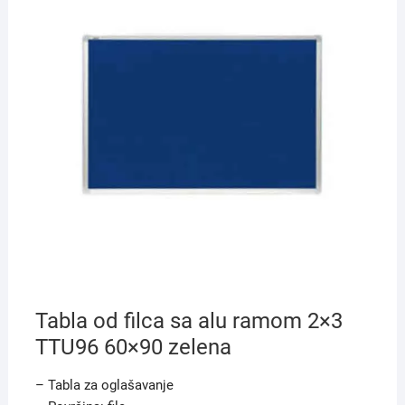
Tabla od filca sa alu ramom 2×3
TTU96 60×90 zelena
– Tabla za oglašavanje