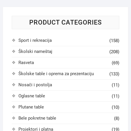
PRODUCT CATEGORIES
Sport i rekreacija
(158)
Školski nameštaj
(208)
Rasveta
(69)
Školske table i oprema za prezentaciju
(133)
Nosači i postolja
(11)
Oglasne table
(11)
Plutane table
(10)
Bele pokretne table
(8)
Projektori i platna
(19)