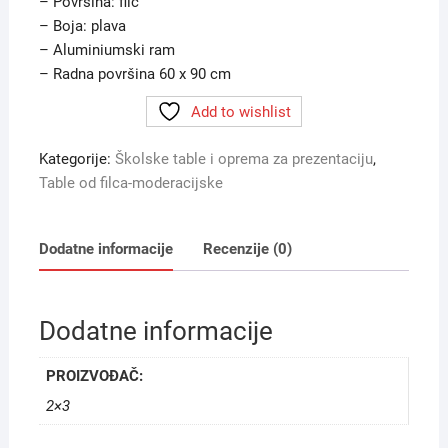
– Površina: filc
– Boja: plava
– Aluminiumski ram
– Radna površina 60 x 90 cm
Add to wishlist
Kategorije:
Školske table i oprema za prezentaciju
,
Table od filca-moderacijske
Dodatne informacije
Recenzije (0)
Dodatne informacije
PROIZVOĐAČ:
2×3