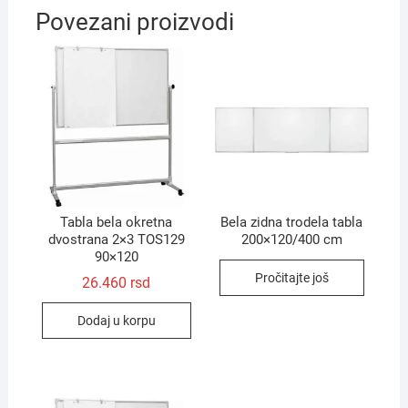
Povezani proizvodi
Tabla bela okretna
Bela zidna trodela tabla
dvostrana 2×3 TOS129
200×120/400 cm
90×120
Pročitajte još
26.460
rsd
Dodaj u korpu