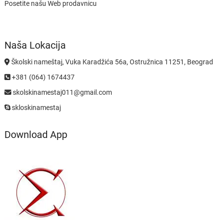
Posetite našu Web prodavnicu
Naša Lokacija
Školski nameštaj, Vuka Karadžića 56a, Ostružnica 11251, Beograd
+381 (064) 1674437
skolskinamestaj011@gmail.com
skloskinamestaj
Download App