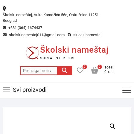
Skip
to
Školski nameštaj, Vuka Karadžića 56a, Ostružnica 11251,
content
Beograd
+381 (064) 1674437
skolskinamestaj011@gmail.com
skloskinamestaj
Školski nameštaj
SIGMA ENTERIJERI
0
0
Total
Pretraga
0 rsd
za:
Svi proizvodi