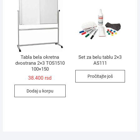
Tabla bela okretna
Set za belu tablu 2×3
dvostrana 2×3 TOS1510
AS111
100×150
Pročitajte još
38.400
rsd
Dodaj u korpu