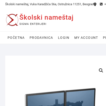
Skip
Školski nameštaj, Vuka Karadžića 56a, Ostružnica 11251, Beograd
+
to
content
Školski nameštaj
SIGMA ENTERIJERI
POČETNA
PRODAVNICA
LOGIN
MY ACCOUNT
P