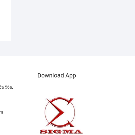
Download App
ća 56a,
om