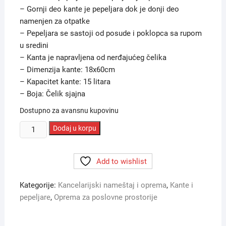
– Gornji deo kante je pepeljara dok je donji deo
namenjen za otpatke
– Pepeljara se sastoji od posude i poklopca sa rupom
u sredini
– Kanta je napravljena od nerđajućeg čelika
– Dimenzija kante: 18x60cm
– Kapacitet kante: 15 litara
– Boja: Čelik sjajna
Dostupno za avansnu kupovinu
Kanta
Dodaj u korpu
+
pepeljara
Add to wishlist
AM
1202
Kategorije:
Kancelarijski nameštaj i oprema
,
Kante i
inox
pepeljare
,
Oprema za poslovne prostorije
18x60cm
15
lit.