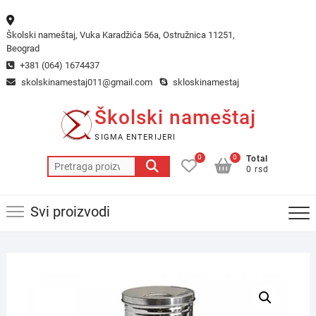
Skip
to
Školski nameštaj, Vuka Karadžića 56a, Ostružnica 11251,
content
Beograd
+381 (064) 1674437
skolskinamestaj011@gmail.com
skloskinamestaj
Školski nameštaj
SIGMA ENTERIJERI
0
0
Total
Pretraga
0 rsd
za:
Svi proizvodi