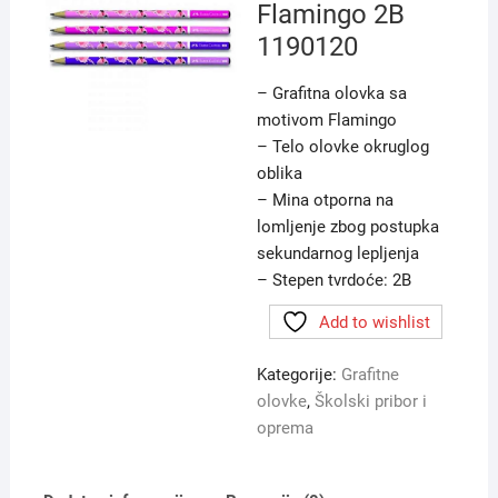
Flamingo 2B
1190120
– Grafitna olovka sa
motivom Flamingo
– Telo olovke okruglog
oblika
– Mina otporna na
lomljenje zbog postupka
sekundarnog lepljenja
– Stepen tvrdoće: 2B
Add to wishlist
Kategorije:
Grafitne
olovke
,
Školski pribor i
oprema