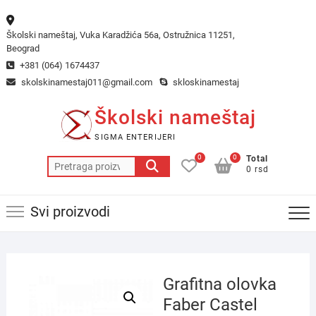
Skip
to
Školski nameštaj, Vuka Karadžića 56a, Ostružnica 11251,
content
Beograd
+381 (064) 1674437
skolskinamestaj011@gmail.com
skloskinamestaj
Školski nameštaj
SIGMA ENTERIJERI
0
0
Total
Pretraga
0 rsd
za:
Svi proizvodi
Grafitna olovka
Faber Castel