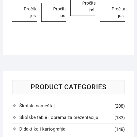
Pročitajte
Pročitajte
Pročitajte
Pročitajte
još
još
još
još
PRODUCT CATEGORIES
Školski nameštaj
(208)
Školske table i oprema za prezentaciju
(133)
Didaktika i kartografija
(148)