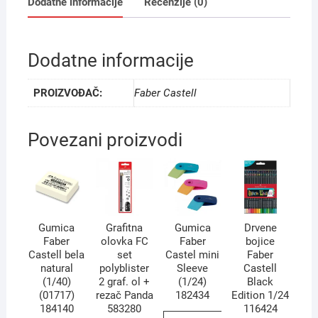
Dodatne informacije
Recenzije (0)
Dodatne informacije
PROIZVOĐAČ:
Faber Castell
Povezani proizvodi
Gumica
Grafitna
Gumica
Drvene
Faber
olovka FC
Faber
bojice
Castell bela
set
Castel mini
Faber
natural
polyblister
Sleeve
Castell
(1/40)
2 graf. ol +
(1/24)
Black
(01717)
rezač Panda
182434
Edition 1/24
184140
583280
116424