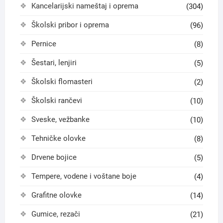
Kancelarijski nameštaj i oprema
(304)
Školski pribor i oprema
(96)
Pernice
(8)
Šestari, lenjiri
(5)
Školski flomasteri
(2)
Školski rančevi
(10)
Sveske, vežbanke
(10)
Tehničke olovke
(8)
Drvene bojice
(5)
Tempere, vodene i voštane boje
(4)
Grafitne olovke
(14)
Gumice, rezači
(21)