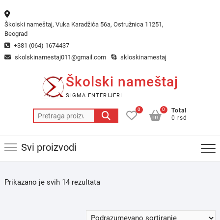
Skip
to
Školski nameštaj, Vuka Karadžića 56a, Ostružnica 11251,
content
Beograd
+381 (064) 1674437
skolskinamestaj011@gmail.com
skloskinamestaj
Školski nameštaj
SIGMA ENTERIJERI
0
0
Total
Pretraga
0 rsd
za:
Svi proizvodi
Prikazano je svih 14 rezultata