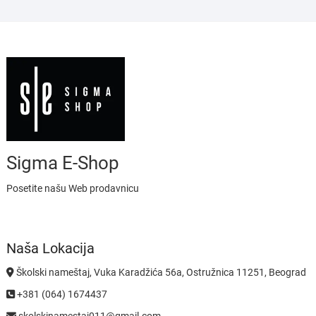
Sigma E-Shop
Posetite našu Web prodavnicu
Naša Lokacija
Školski nameštaj, Vuka Karadžića 56a, Ostružnica 11251, Beograd
+381 (064) 1674437
skolskinamestaj011@gmail.com