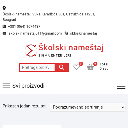
Skip
to
Školski nameštaj, Vuka Karadžića 56a, Ostružnica 11251,
content
Beograd
+381 (064) 1674437
skolskinamestaj011@gmail.com
skloskinamestaj
Školski nameštaj
SIGMA ENTERIJERI
0
0
Total
Pretraga
0 rsd
za:
Svi proizvodi
Prikazan jedan rezultat