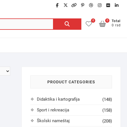
facebook
twitter
google
pinterest
dribbble
instagra
flickr
lin
0
0
Pretraga
Total
0 rsd
za:
PRODUCT CATEGORIES
Didaktika i kartografija
(148)
Sport i rekreacija
(158)
Školski nameštaj
(208)