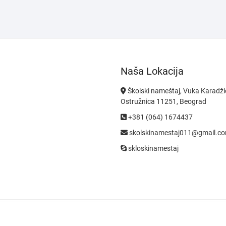
Naša Lokacija
Školski nameštaj, Vuka Karadži
Ostružnica 11251, Beograd
+381 (064) 1674437
skolskinamestaj011@gmail.c
skloskinamestaj