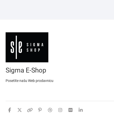
Sigma E-Shop
Posetite našu Web prodavnicu
facebook
twitter
google
pinterest
dribbble
instagram
flickr
linkedin