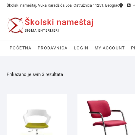
Skip
Školski nameštaj, Vuka Karadžića 56a, Ostružnica 11251, Beograd
+
to
content
Školski nameštaj
SIGMA ENTERIJERI
POČETNA
PRODAVNICA
LOGIN
MY ACCOUNT
P
Prikazano je svih 3 rezultata