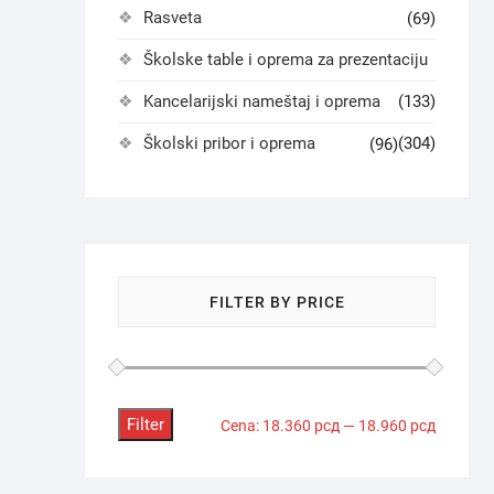
Rasveta
(69)
Školske table i oprema za prezentaciju
Kancelarijski nameštaj i oprema
(133)
Školski pribor i oprema
(304)
(96)
FILTER BY PRICE
Filter
Minimaln
Maksima
Cena:
18.360 рсд
—
18.960 рсд
cena
cena