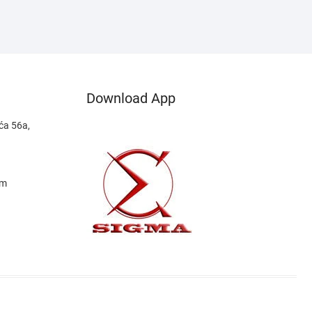
Download App
ća 56a,
om